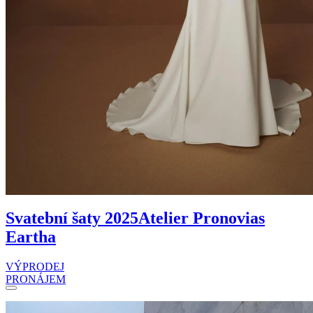
Svatební šaty 2025
Atelier Pronovias
Eartha
VÝPRODEJ
PRONÁJEM