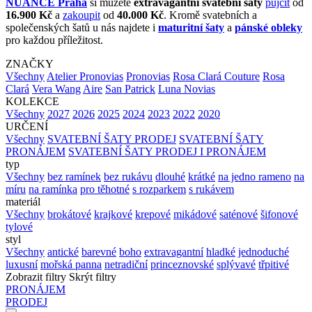
NUANCE Praha
si můžete
extravagantní svatební šaty
půjčit
od
16.900 Kč
a
zakoupit
od
40.000 Kč
. Kromě svatebních a
společenských šatů u nás najdete i
maturitní šaty
a
pánské obleky
pro každou příležitost.
ZNAČKY
Všechny
Atelier Pronovias
Pronovias
Rosa Clará Couture
Rosa
Clará
Vera Wang
Aire
San Patrick
Luna Novias
KOLEKCE
Všechny
2027
2026
2025
2024
2023
2022
2020
URČENÍ
Všechny
SVATEBNÍ ŠATY PRODEJ
SVATEBNÍ ŠATY
PRONÁJEM
SVATEBNÍ ŠATY PRODEJ I PRONÁJEM
typ
Všechny
bez ramínek
bez rukávu
dlouhé
krátké
na jedno rameno
na
míru
na ramínka
pro těhotné
s rozparkem
s rukávem
materiál
Všechny
brokátové
krajkové
krepové
mikádové
saténové
šifonové
tylové
styl
Všechny
antické
barevné
boho
extravagantní
hladké
jednoduché
luxusní
mořská panna
netradiční
princeznovské
splývavé
třpitivé
Zobrazit filtry
Skrýt filtry
PRONÁJEM
PRODEJ