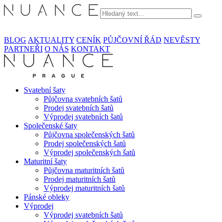
BLOG
AKTUALITY
CENÍK
PŮJČOVNÍ ŘÁD
NEVĚSTY
PARTNEŘI
O NÁS
KONTAKT
Svatební šaty
Půjčovna svatebních šatů
Prodej svatebních šatů
Výprodej svatebních šatů
Společenské šaty
Půjčovna společenských šatů
Prodej společenských šatů
Výprodej společenských šatů
Maturitní šaty
Půjčovna maturitních šatů
Prodej maturitních šatů
Výprodej maturitních šatů
Pánské obleky
Výprodej
Výprodej svatebních šatů