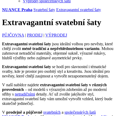
Výprodej společenských šatů
NUANCE Praha
Svatební šaty
Extravagantní svatební šaty
Extravagantní svatební šaty
PŮJČOVNA
|
PRODEJ
|
VÝPRODEJ
Extravagantní svatební šaty
jsou ideální volbou pro nevěsty, které
chtějí zvolit
méně tradiční a nepřehlédnutelnou variantu
. Mohou
zahrnovat netradiční materiály, objemné sukně, výrazné rukávy,
hlubší výstřihy nebo zajímavé asymetrické prvky.
Extravagantní svatební šaty
se hodí pro slavnostní i tématické
svatby, kde je prostor pro osobitý styl a kreativitu. Jsou ideální pro
nevěsty, které chtějí zaujmout a vytvořit nezapomenutelný dojem.
V naší nabídce najdete
extravagantní svatební šaty v různých
provedeních
– od modelů s výrazným zdobením až po moderní
střihy s
netradičními
detaily. Ať už zvolíte jakýkoliv styl,
extravagantní svatební šaty vám umožní vytvořit vzhled, který bude
skutečně jedinečný.
V
prodejně a půjčovně
svatebních
a
společenských šatů