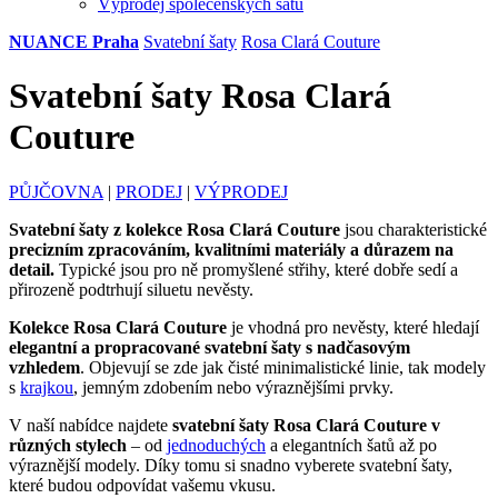
Výprodej společenských šatů
NUANCE Praha
Svatební šaty
Rosa Clará Couture
Svatební šaty Rosa Clará
Couture
PŮJČOVNA
|
PRODEJ
|
VÝPRODEJ
Svatební šaty
z kolekce Rosa Clará Couture
jsou charakteristické
precizním zpracováním, kvalitními materiály a důrazem na
detail.
Typické jsou pro ně promyšlené střihy, které dobře sedí a
přirozeně podtrhují siluetu nevěsty.
Kolekce Rosa Clará Couture
je vhodná pro nevěsty, které hledají
elegantní a propracované svatební šaty s nadčasovým
vzhledem
. Objevují se zde jak čisté minimalistické linie, tak modely
s
krajkou
, jemným zdobením nebo výraznějšími prvky.
V naší nabídce najdete
svatební šaty Rosa Clará Couture v
různých stylech
– od
jednoduchých
a elegantních šatů až po
výraznější modely. Díky tomu si snadno vyberete svatební šaty,
které budou odpovídat vašemu vkusu.