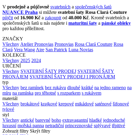
V
prodejně a půjčovně
svatebních
a
společenských šatů
NUANCE Praha
si můžete
svatební šaty Rosa Clará Couture
půjčit
od
16.900 Kč
a
zakoupit
od
40.000 Kč
. Kromě svatebních a
společenských šatů u nás najdete i
maturitní šaty
a
pánské obleky
pro každou příležitost.
ZNAČKY
Všechny
Atelier Pronovias
Pronovias
Rosa Clará Couture
Rosa
Clará
Vera Wang
Aire
San Patrick
Luna Novias
KOLEKCE
Všechny
2025
2024
URČENÍ
Všechny
SVATEBNÍ ŠATY PRODEJ
SVATEBNÍ ŠATY
PRONÁJEM
SVATEBNÍ ŠATY PRODEJ I PRONÁJEM
typ
Všechny
bez ramínek
bez rukávu
dlouhé
krátké
na jedno rameno
na
míru
na ramínka
pro těhotné
s rozparkem
s rukávem
materiál
Všechny
brokátové
krajkové
krepové
mikádové
saténové
šifonové
tylové
styl
Všechny
antické
barevné
boho
extravagantní
hladké
jednoduché
luxusní
mořská panna
netradiční
princeznovské
splývavé
třpitivé
Zobrazit filtry
Skrýt filtry