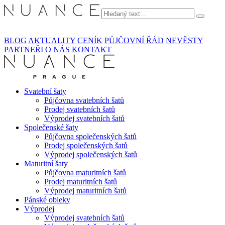
BLOG
AKTUALITY
CENÍK
PŮJČOVNÍ ŘÁD
NEVĚSTY
PARTNEŘI
O NÁS
KONTAKT
Svatební šaty
Půjčovna svatebních šatů
Prodej svatebních šatů
Výprodej svatebních šatů
Společenské šaty
Půjčovna společenských šatů
Prodej společenských šatů
Výprodej společenských šatů
Maturitní šaty
Půjčovna maturitních šatů
Prodej maturitních šatů
Výprodej maturitních šatů
Pánské obleky
Výprodej
Výprodej svatebních šatů