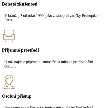
Bohaté zkušenosti
V branži již od roku 1990, jako zastoupení značky Pronuptia de
Paris.
Příjemné prostředí
U nás najdete příjemnou atmosféru a milou a profesionální
obsluhu.
Osobní přístup
Vybereme ty nej šaty a Vy budete mít z výběru šatů krásný