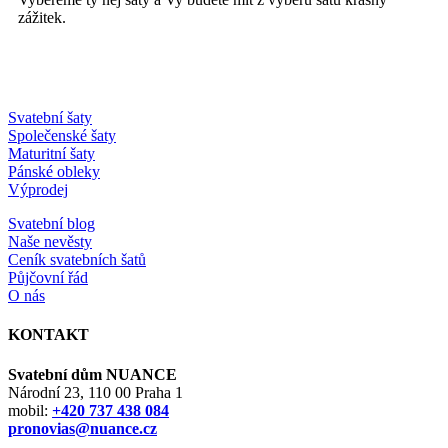
zážitek.
Svatební šaty
Společenské šaty
Maturitní šaty
Pánské obleky
Výprodej
Svatební blog
Naše nevěsty
Ceník svatebních šatů
Půjčovní řád
O nás
KONTAKT
Svatební dům NUANCE
Národní 23, 110 00 Praha 1
mobil:
+420 737 438 084
pronovias@nuance.cz