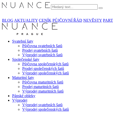
BLOG
AKTUALITY
CENÍK
PŮJČOVNÍ ŘÁD
NEVĚSTY
PART
Svatební šaty
Půjčovna svatebních šatů
Prodej svatebních šatů
Výprodej svatebních šatů
Společenské šaty
Půjčovna společenských šatů
Prodej společenských šatů
Výprodej společenských šatů
Maturitní šaty
Půjčovna maturitních šatů
Prodej maturitních šatů
Výprodej maturitních šatů
Pánské obleky
Výprodej
Výprodej svatebních šatů
Výprodej společenských šatů