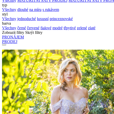
Všechny
MATURITNÍ ŠATY PRODEJ
MATURITNÍ ŠATY PRO
typ
Všechny
dlouhé
na míru
s rukávem
styl
Všechny
jednoduché
luxusní
princeznovské
barva
Všechny
černé
červené
fialové
modré
třpytivé
zelené
zlaté
Zobrazit filtry
Skrýt filtry
PRONÁJEM
PRODEJ