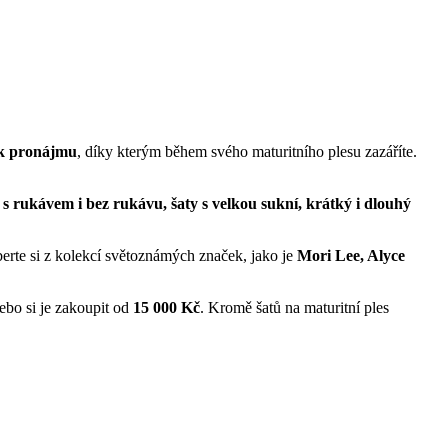
 k pronájmu
, díky kterým během svého maturitního plesu zazáříte.
y s rukávem i bez rukávu, šaty s velkou sukní, krátký i dlouhý
yberte si z kolekcí světoznámých značek, jako je
Mori Lee, Alyce
ebo si je zakoupit od
15 000 Kč
. Kromě šatů na maturitní ples