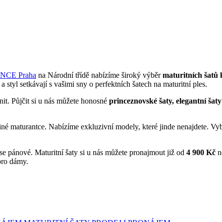
ANCE Praha
na Národní třídě nabízíme široký výběr
maturitních šatů
 styl setkávají s vašimi sny o perfektních šatech na maturitní ples.
nit. Půjčit si u nás můžete honosné
princeznovské šaty, elegantní šat
 na jiné maturantce. Nabízíme exkluzivní modely, které jinde nenajdete. V
se pánové. Maturitní šaty si u nás můžete pronajmout již od
4 900 Kč
n
ro dámy.