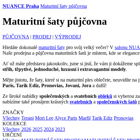
NUANCE Praha
Maturitní šaty půjčovna
Maturitní šaty půjčovna
PŮJČOVNA
|
PRODEJ
|
VÝPRODEJ
Hledáte dokonalé
maturitní šaty
pro svůj velký večer? V
salonu NU
Naše prodejna a půjčovna maturitních šatů je místem, kde se elegance a
Ať už máte představu jakoukoliv, jsme si jistí, že vám ji dokážeme spl
střih, třpytivé, jednoduché, luxusní i extravagantní modely
.
Mějte jistotu, že šaty, které si na maturitní ples oblečete, neuvidíte
Paris, Tarik Ediz, Pronovias, Jovani, Jora
a další!
Ze široké nabídky
společenských
a
svatebních
obleků
si vyberou za
nabízíme také pronájem krásných
svatebních
a
společenských šatů
p
ZNAČKY
Všechny
Terani
Mori Lee
Alyce Paris
Marfil
Tarik Ediz
Pronovias
KOLEKCE
Všechny
2026
2025
2024
2023
URČENÍ