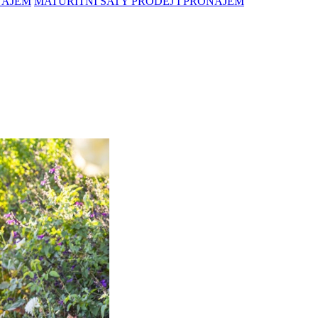
NÁJEM
MATURITNÍ ŠATY PRODEJ I PRONÁJEM