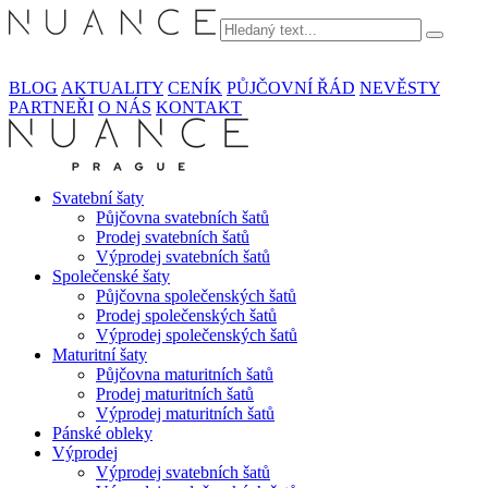
BLOG
AKTUALITY
CENÍK
PŮJČOVNÍ ŘÁD
NEVĚSTY
PARTNEŘI
O NÁS
KONTAKT
Svatební šaty
Půjčovna svatebních šatů
Prodej svatebních šatů
Výprodej svatebních šatů
Společenské šaty
Půjčovna společenských šatů
Prodej společenských šatů
Výprodej společenských šatů
Maturitní šaty
Půjčovna maturitních šatů
Prodej maturitních šatů
Výprodej maturitních šatů
Pánské obleky
Výprodej
Výprodej svatebních šatů