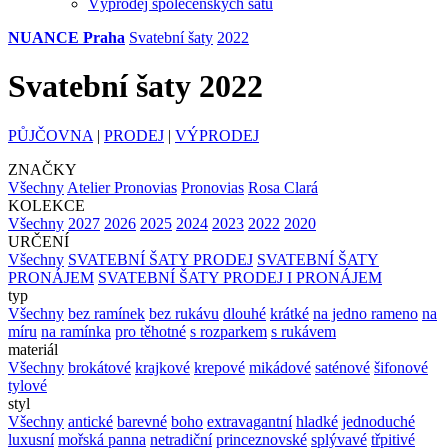
Výprodej společenských šatů
NUANCE Praha
Svatební šaty
2022
Svatební šaty 2022
PŮJČOVNA
|
PRODEJ
|
VÝPRODEJ
ZNAČKY
Všechny
Atelier Pronovias
Pronovias
Rosa Clará
KOLEKCE
Všechny
2027
2026
2025
2024
2023
2022
2020
URČENÍ
Všechny
SVATEBNÍ ŠATY PRODEJ
SVATEBNÍ ŠATY
PRONÁJEM
SVATEBNÍ ŠATY PRODEJ I PRONÁJEM
typ
Všechny
bez ramínek
bez rukávu
dlouhé
krátké
na jedno rameno
na
míru
na ramínka
pro těhotné
s rozparkem
s rukávem
materiál
Všechny
brokátové
krajkové
krepové
mikádové
saténové
šifonové
tylové
styl
Všechny
antické
barevné
boho
extravagantní
hladké
jednoduché
luxusní
mořská panna
netradiční
princeznovské
splývavé
třpitivé