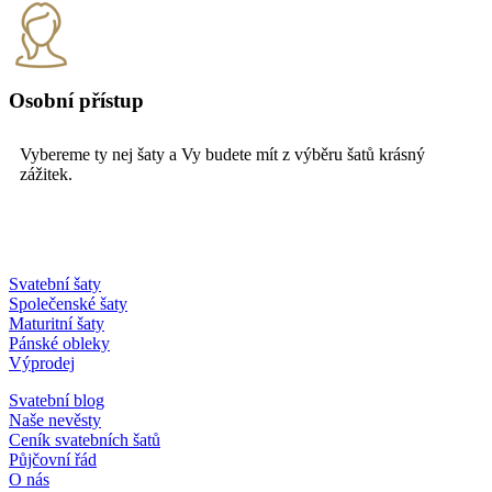
Osobní přístup
Vybereme ty nej šaty a Vy budete mít z výběru šatů krásný
zážitek.
Svatební šaty
Společenské šaty
Maturitní šaty
Pánské obleky
Výprodej
Svatební blog
Naše nevěsty
Ceník svatebních šatů
Půjčovní řád
O nás