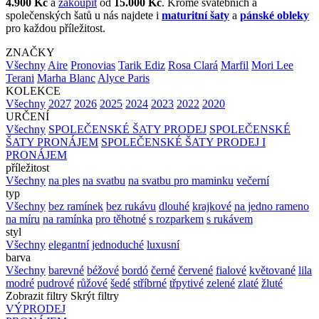
4.900 Kč
a
zakoupit
od
15.000 Kč
. Kromě svatebních a
společenských šatů u nás najdete i
maturitní šaty
a
pánské obleky
pro každou příležitost.
ZNAČKY
Všechny
Aire
Pronovias
Tarik Ediz
Rosa Clará
Marfil
Mori Lee
Terani
Marha Blanc
Alyce Paris
KOLEKCE
Všechny
2027
2026
2025
2024
2023
2022
2020
URČENÍ
Všechny
SPOLEČENSKÉ ŠATY PRODEJ
SPOLEČENSKÉ
ŠATY PRONÁJEM
SPOLEČENSKÉ ŠATY PRODEJ I
PRONÁJEM
příležitost
Všechny
na ples
na svatbu
na svatbu pro maminku
večerní
typ
Všechny
bez ramínek
bez rukávu
dlouhé
krajkové
na jedno rameno
na míru
na ramínka
pro těhotné
s rozparkem
s rukávem
styl
Všechny
elegantní
jednoduché
luxusní
barva
Všechny
barevné
béžové
bordó
černé
červené
fialové
květované
lila
modré
pudrové
růžové
šedé
stříbrné
třpytivé
zelené
zlaté
žluté
Zobrazit filtry
Skrýt filtry
VÝPRODEJ