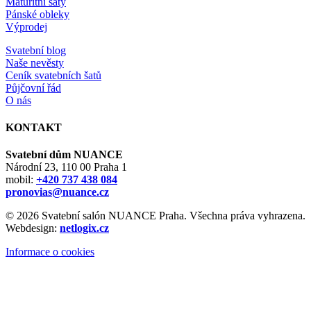
Maturitní šaty
Pánské obleky
Výprodej
Svatební blog
Naše nevěsty
Ceník svatebních šatů
Půjčovní řád
O nás
KONTAKT
Svatební dům NUANCE
Národní 23, 110 00 Praha 1
mobil:
+420 737 438 084
pronovias@nuance.cz
© 2026 Svatební salón NUANCE Praha. Všechna práva vyhrazena.
Webdesign:
netlogix.cz
Informace o cookies