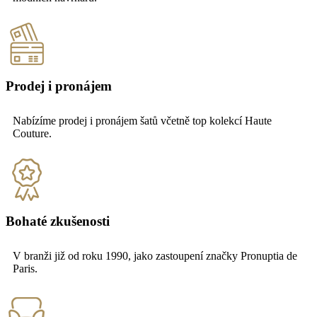
Prodej i pronájem
Nabízíme prodej i pronájem šatů včetně top kolekcí Haute
Couture.
Bohaté zkušenosti
V branži již od roku 1990, jako zastoupení značky Pronuptia de
Paris.