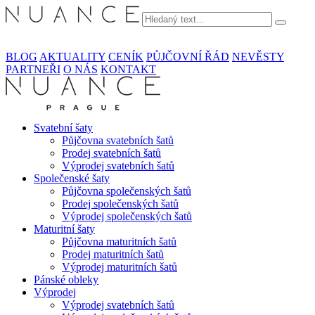
BLOG
AKTUALITY
CENÍK
PŮJČOVNÍ ŘÁD
NEVĚSTY
PARTNEŘI
O NÁS
KONTAKT
Svatební šaty
Půjčovna svatebních šatů
Prodej svatebních šatů
Výprodej svatebních šatů
Společenské šaty
Půjčovna společenských šatů
Prodej společenských šatů
Výprodej společenských šatů
Maturitní šaty
Půjčovna maturitních šatů
Prodej maturitních šatů
Výprodej maturitních šatů
Pánské obleky
Výprodej
Výprodej svatebních šatů