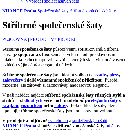
Výprodej společenských šatů
NUANCE Praha
Společenské šaty
Stříbrné společenské šaty
Stříbrné společenské šaty
PŮJČOVNA
|
PRODEJ
|
VÝPRODEJ
Stříbrné společenské šaty
působí velmi sofistikovaně. Stříbrná
barva je
spojována s luxusem
a skvěle se hodí pro slavnostní
události, kde chcete opravdu zazářit. Jemný lesk navíc dodá vašemu
vzhledu výjimečný a elegantní nádech.
Stříbrné společenské šaty
jsou ideální volbou na
svatby
,
plesy
,
galavečery
i další významné společenské příležitosti
. Působí
moderně, ale zároveň si zachovávají nadčasovou eleganci.
V naší nabídce najdete
stříbrné společenské šaty různých stylů a
střihů
– od
dlouhých
večerních modelů až po
elegantní šaty
s
krajkou
,
rozparkem
nebo
rukávy
. Pokud hledáte šaty, které
upoutají, stříbrné společenské šaty jsou tou správnou volbou.
V
prodejně a půjčovně
svatebních
a
společenských šatů
NUANCE Praha
si můžete
stříbrné společenské šaty
půjčit
od