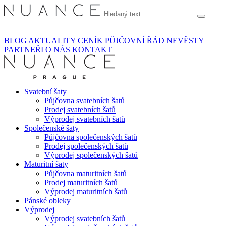
BLOG
AKTUALITY
CENÍK
PŮJČOVNÍ ŘÁD
NEVĚSTY
PARTNEŘI
O NÁS
KONTAKT
Svatební šaty
Půjčovna svatebních šatů
Prodej svatebních šatů
Výprodej svatebních šatů
Společenské šaty
Půjčovna společenských šatů
Prodej společenských šatů
Výprodej společenských šatů
Maturitní šaty
Půjčovna maturitních šatů
Prodej maturitních šatů
Výprodej maturitních šatů
Pánské obleky
Výprodej
Výprodej svatebních šatů