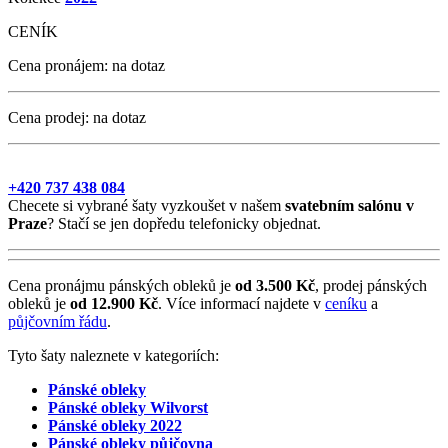
CENÍK
Cena pronájem:
na dotaz
Cena prodej:
na dotaz
+420 737 438 084
Checete si vybrané šaty vyzkoušet v našem
svatebním salónu v
Praze
? Stačí se jen dopředu telefonicky objednat.
Cena pronájmu pánských obleků je
od 3.500 Kč
, prodej pánských
obleků je
od 12.900 Kč
. Více informací najdete v
ceníku
a
půjčovním řádu
.
Tyto šaty naleznete v kategoriích:
Pánské obleky
Pánské obleky Wilvorst
Pánské obleky 2022
Pánské obleky půjčovna