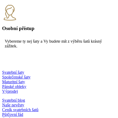
Osobní přístup
Vybereme ty nej šaty a Vy budete mít z výběru šatů krásný
zážitek.
Svatební šaty
Společenské šaty
Maturitní šaty
Pánské obleky
Výprodej
Svatební blog
Naše nevěsty
Ceník svatebních šatů
Půjčovní řád