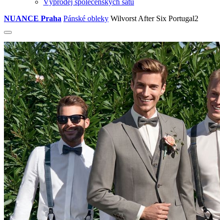
Výprodej společenských šatů
NUANCE Praha
Pánské obleky
Wilvorst After Six Portugal2